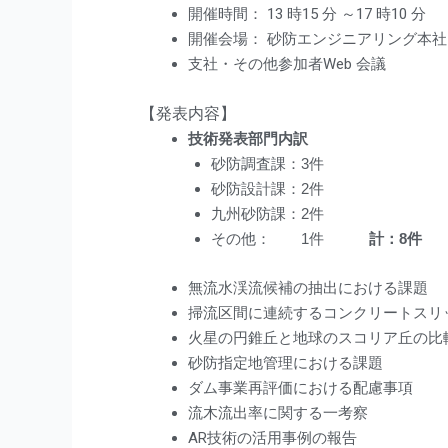
開催時間： 13 時15 分 ～17 時10 分
開催会場： 砂防エンジニアリング本社
支社・その他参加者Web 会議
【発表内容】
技術発表部門内訳
砂防調査課：3件
砂防設計課：2件
九州砂防課：2件
その他： 1件
計：8件
無流水渓流候補の抽出における課題
掃流区間に連続するコンクリートスリ
火星の円錐丘と地球のスコリア丘の比
砂防指定地管理における課題
ダム事業再評価における配慮事項
流木流出率に関する一考察
AR技術の活用事例の報告