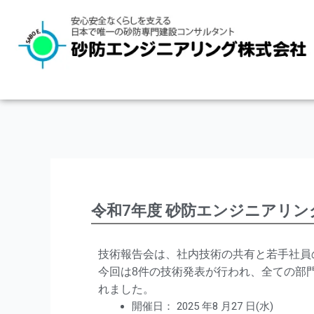
内
容
を
ス
キ
ッ
プ
令和7年度 砂防エンジニアリ
技術報告会は、社内技術の共有と若手社員
今回は8件の技術発表が行われ、全ての部
れました。
開催日： 2025 年8 月27 日(水)