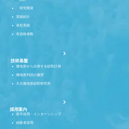
研究開発
実績紹介
表彰実績
有資格者数
技術基盤
微地形から出発する砂防計画
微地形判読の履歴
大石微地形砂防研究所
採用案内
新卒採用・インターンシップ
経験者採用