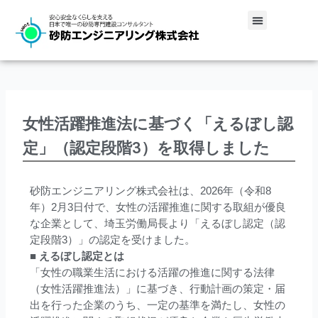
内
メ
容
ニ
を
ュ
ス
ー
キ
ッ
プ
女性活躍推進法に基づく「えるぼし認
定」（認定段階3）を取得しました
砂防エンジニアリング株式会社は、2026年（令和8
年）2月3日付で、女性の活躍推進に関する取組が優良
な企業として、埼玉労働局長より「えるぼし認定（認
定段階3）」の認定を受けました。
■
えるぼし認定とは
「女性の職業生活における活躍の推進に関する法律
（女性活躍推進法）」に基づき、行動計画の策定・届
出を行った企業のうち、一定の基準を満たし、女性の