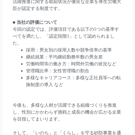
活躍推進に関する取組状況が優良な企業を厚生労働大
臣が認定する制度です。
■
当社の評価について
今回の認定では、評価項目である以下の
5
つの基準す
べてを満たし、「認定段階
3
」として認められまし
た。
採用：男女別の採用人数や競争倍率の基準
継続就業：平均継続勤務年数の男女差
労働時間等の働き方：時間外労働の状況など
管理職比率：女性管理職の割合
多様なキャリアコース：多様な正社員等への転
換制度の導入 など
今後も、多様な人材が活躍できる組織づくりを推進
し、性別にかかわらず挑戦と成長の機会が広がる企業
を目指してまいります。
そして、「いのち」と「くらし」を守る砂防事業を通